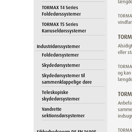
længder
TORMAX T4 Series
Foldedørssystemer
TORMAX 
vindfa
TORMAX T5 Series
Karruseldørssystemer
TORMA
Alsidig
Industridørssystemer
eller s
Foldedørsystemer
Skydedørsystemer
TORMAX 
og kan 
Skydedørsystemer til
længder
sammenklappelige døre
Teleskopiske
TORMA
skydedørsystemer
Anbefal
Vandrette
sammen
sektionsdørsystemer
indsugn
TORMAX 
Sikkerhedsnorm DS EN 16005