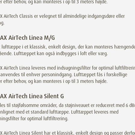
 efter behov, og kan monteres i op til 3 meters højde.
AirTech Classis er velegnet til almindelige indgangsdøre eller
ng.
X AirTech Linea M/G
t lufttæppe i et klassisk, enkelt design, der kan monteres hængend
tående. Lufttæppet kan også indbygges i loft eller væg.
AirTech Linea leveres med indsugningsfilter for optimal luftfiltreri
anvendes til enhver personindgang. Lufttæppet fås i forskellige
 efter behov, og kan monteres i op til 3 meters højde.
X AirTech Linea Silent G
es til støjfølsomme områder, da støjniveauet er reduceret med 6 dB
lignet med et standard lufttæppe. Lufttæppet leveres med
ingsfilter for optimal luftfiltrering.
AirTech Linea Silent har et klassisk, enkelt design og passer derfo