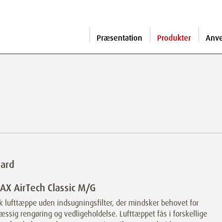
Præsentation
Produkter
Anv
dard
X AirTech Classic M/G
k lufttæppe uden indsugningsfilter, der mindsker behovet for
ssig rengøring og vedligeholdelse. Lufttæppet fås i forskellige