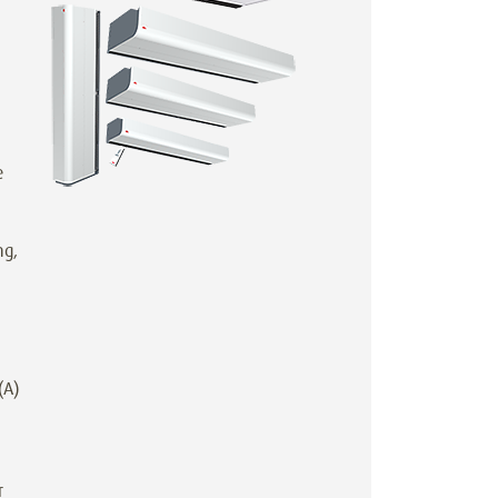
e
ng,
(A)
r