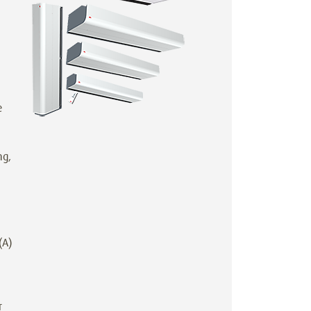
e
ng,
(A)
r