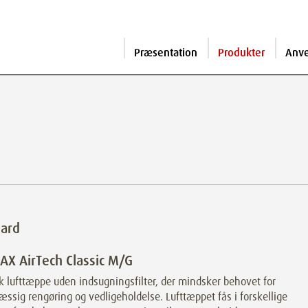
Præsentation
Produkter
Anv
dard
X AirTech Classic M/G
k lufttæppe uden indsugningsfilter, der mindsker behovet for
ssig rengøring og vedligeholdelse. Lufttæppet fås i forskellige