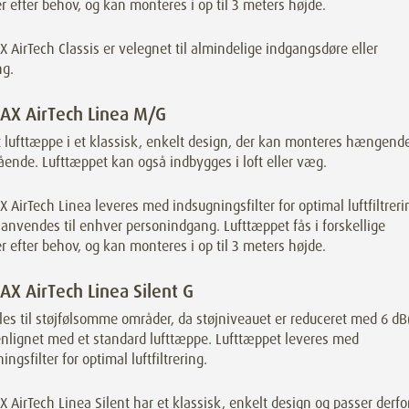
 efter behov, og kan monteres i op til 3 meters højde.
AirTech Classis er velegnet til almindelige indgangsdøre eller
ng.
X AirTech Linea M/G
t lufttæppe i et klassisk, enkelt design, der kan monteres hængend
tående. Lufttæppet kan også indbygges i loft eller væg.
AirTech Linea leveres med indsugningsfilter for optimal luftfiltreri
anvendes til enhver personindgang. Lufttæppet fås i forskellige
 efter behov, og kan monteres i op til 3 meters højde.
X AirTech Linea Silent G
es til støjfølsomme områder, da støjniveauet er reduceret med 6 dB
lignet med et standard lufttæppe. Lufttæppet leveres med
ingsfilter for optimal luftfiltrering.
AirTech Linea Silent har et klassisk, enkelt design og passer derfo