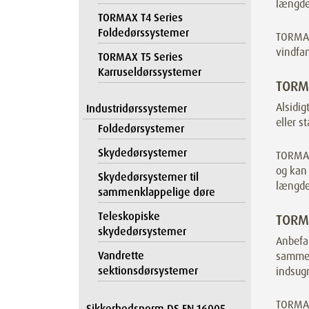
længder
TORMAX T4 Series
Foldedørssystemer
TORMAX 
vindfa
TORMAX T5 Series
Karruseldørssystemer
TORMA
Alsidig
Industridørssystemer
eller s
Foldedørsystemer
Skydedørsystemer
TORMAX 
og kan 
Skydedørsystemer til
længder
sammenklappelige døre
Teleskopiske
TORMA
skydedørsystemer
Anbefal
Vandrette
sammen
sektionsdørsystemer
indsugn
TORMAX 
Sikkerhedsnorm DS EN 16005