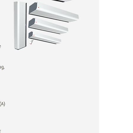
e
ng,
(A)
r