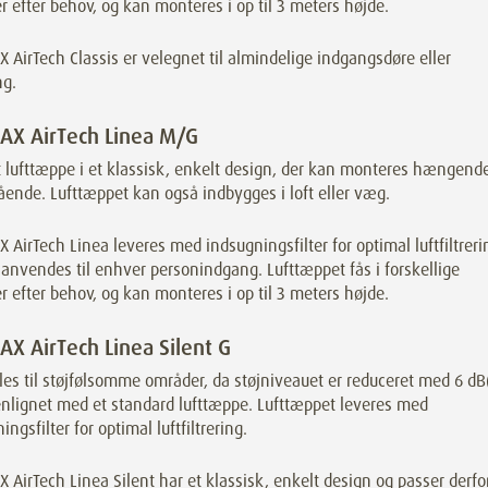
 efter behov, og kan monteres i op til 3 meters højde.
AirTech Classis er velegnet til almindelige indgangsdøre eller
ng.
X AirTech Linea M/G
t lufttæppe i et klassisk, enkelt design, der kan monteres hængend
tående. Lufttæppet kan også indbygges i loft eller væg.
AirTech Linea leveres med indsugningsfilter for optimal luftfiltreri
anvendes til enhver personindgang. Lufttæppet fås i forskellige
 efter behov, og kan monteres i op til 3 meters højde.
X AirTech Linea Silent G
es til støjfølsomme områder, da støjniveauet er reduceret med 6 dB
lignet med et standard lufttæppe. Lufttæppet leveres med
ingsfilter for optimal luftfiltrering.
AirTech Linea Silent har et klassisk, enkelt design og passer derfo