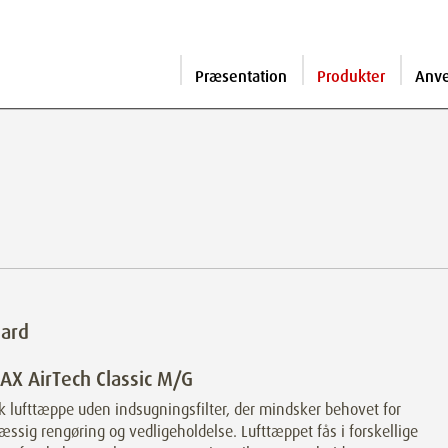
Præsentation
Produkter
Anv
dard
X AirTech Classic M/G
k lufttæppe uden indsugningsfilter, der mindsker behovet for
ssig rengøring og vedligeholdelse. Lufttæppet fås i forskellige