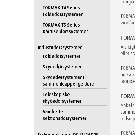
længder
TORMAX T4 Series
Foldedørssystemer
TORMAX 
vindfa
TORMAX T5 Series
Karruseldørssystemer
TORMA
Alsidig
Industridørssystemer
eller s
Foldedørsystemer
Skydedørsystemer
TORMAX 
og kan 
Skydedørsystemer til
længder
sammenklappelige døre
Teleskopiske
TORMA
skydedørsystemer
Anbefal
Vandrette
sammen
sektionsdørsystemer
indsugn
TORMAX 
Sikkerhedsnorm DS EN 16005