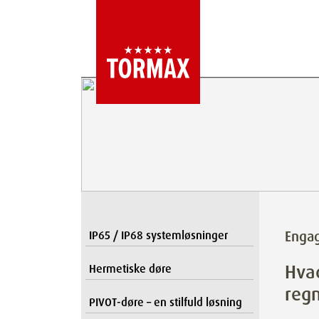
Enga
IP65 / IP68 systemløsninger
Hvad
Hermetiske døre
reg
PIVOT-døre – en stilfuld løsning