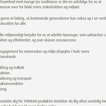
ksomhed med mange års traditioner er det en selvfølge for os at
ansvar over for både vores stakeholdere og miljøet.
r gerne et bidrag, så kommende generationer kan vokse op i en ver
skvalitet for alle.
le miljøvenligt betyder for os at udvikle løsninger, som udmærker s
litet og effektivitet, og som skåner ressourcerne.
engagement for mennesker og miljø afspejles i hele vores
tionskæde.
kling og indkøb
uktion
llering og transport
duktanvendelse
brug
beslutte dig for TORMAX-produkter beslutter du dig altså samtidig fo