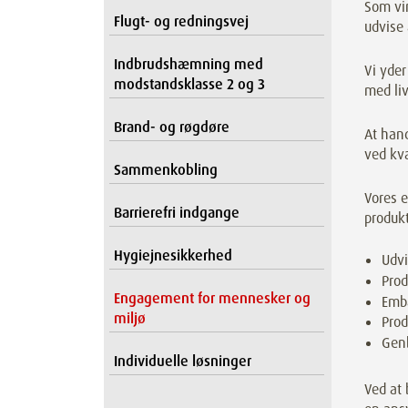
Som vir
Flugt- og redningsvej
udvise 
Indbrudshæmning med
Vi yde
modstandsklasse 2 og 3
med liv
Brand- og røgdøre
At hand
ved kva
Sammenkobling
Vores 
Barrierefri indgange
produk
Hygiejnesikkerhed
Udvi
Prod
Engagement for mennesker og
Emba
miljø
Pro
Gen
Individuelle løsninger
Ved at 