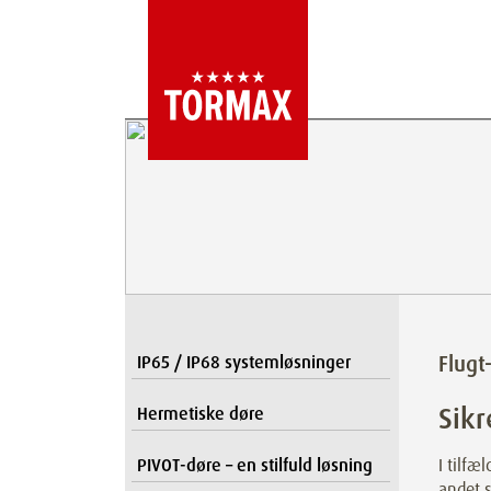
Flugt
IP65 / IP68 systemløsninger
Sik
Hermetiske døre
PIVOT-døre – en stilfuld løsning
I tilfæ
andet s