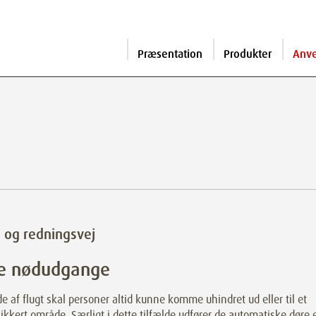
Præsentation
Produkter
Anv
- og redningsvej
re nødudgange
lde af flugt skal personer altid kunne komme uhindret ud eller til et
ikkert område. Særligt i dette tilfælde udfører de automatiske døre 