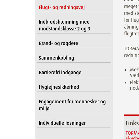
meget v
Flugt- og redningsvej
med sto
for flu
Indbrudshæmning med
åbnings
modstandsklasse 2 og 3
flugtre
Brand- og røgdøre
TORMAX 
rednin
Sammenkobling
Meka
Barrierefri indgange
værk
Elek
Hygiejnesikkerhed
nød
Engagement for mennesker og
miljø
Links
Individuelle løsninger
TORMA
Skyde