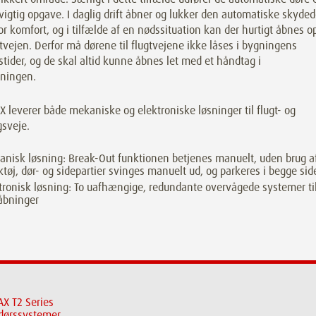
igtig opgave. I daglig drift åbner og lukker den automatiske skyded
r komfort, og i tilfælde af en nødssituation kan der hurtigt åbnes o
gtvejen. Derfor må dørene til flugtvejene ikke låses i bygningens
tider, og de skal altid kunne åbnes let med et håndtag i
tningen.
leverer både mekaniske og elektroniske løsninger til flugt- og
gsveje.
nisk løsning: Break-Out funktionen betjenes manuelt, uden brug a
tøj, dør- og sidepartier svinges manuelt ud, og parkeres i begge sid
tronisk løsning: To uafhængige, redundante overvågede systemer ti
åbninger
X T2 Series
dørssystemer