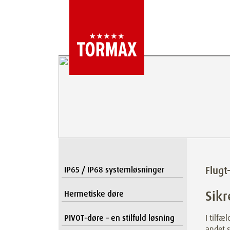
Flugt
IP65 / IP68 systemløsninger
Sik
Hermetiske døre
PIVOT-døre – en stilfuld løsning
I tilfæ
andet s