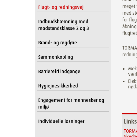
meget v
Flugt- og redningsvej
med sto
for flu
Indbrudshæmning med
åbnings
modstandsklasse 2 og 3
flugtre
Brand- og røgdøre
TORMAX 
rednin
Sammenkobling
Meka
Barrierefri indgange
værk
Elek
Hygiejnesikkerhed
nød
Engagement for mennesker og
miljø
Links
Individuelle løsninger
TORMA
Skyde