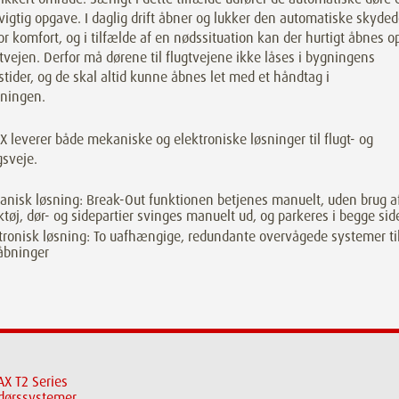
igtig opgave. I daglig drift åbner og lukker den automatiske skyded
r komfort, og i tilfælde af en nødssituation kan der hurtigt åbnes o
gtvejen. Derfor må dørene til flugtvejene ikke låses i bygningens
tider, og de skal altid kunne åbnes let med et håndtag i
tningen.
leverer både mekaniske og elektroniske løsninger til flugt- og
gsveje.
nisk løsning: Break-Out funktionen betjenes manuelt, uden brug a
tøj, dør- og sidepartier svinges manuelt ud, og parkeres i begge sid
tronisk løsning: To uafhængige, redundante overvågede systemer ti
åbninger
X T2 Series
dørssystemer