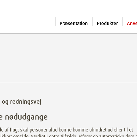
Præsentation
Produkter
Anv
- og redningsvej
re nødudgange
lde af flugt skal personer altid kunne komme uhindret ud eller til et
ikkert område. Særligt i dette tilfælde udfører de automatiske døre 