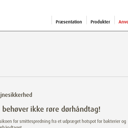
Præsentation
Produkter
Anv
jnesikkerhed
 behøver ikke røre dørhåndtag!
isikoen for smittespredning fra et udpræget hotspot for bakterier og
ørhåndtaget.