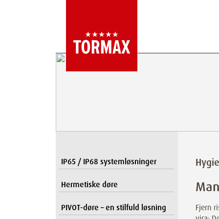
Hygie
IP65 / IP68 systemløsninger
Man
Hermetiske døre
PIVOT-døre – en stilfuld løsning
Fjern r
vira: D