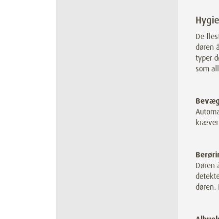
Hygie
De fles
døren å
typer d
som all
Bevæg
Automat
kræver
Berøri
Døren 
detekte
døren. 