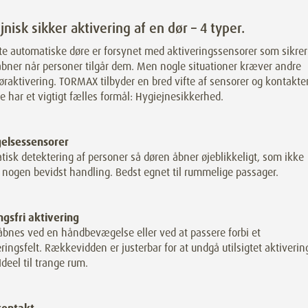
jnisk sikker aktivering af en dør – 4 typer.
te automatiske døre er forsynet med aktiveringssensorer som sikrer
bner når personer tilgår dem. Men nogle situationer kræver andre
øraktivering. TORMAX tilbyder en bred vifte af sensorer og kontakter
e har et vigtigt fælles formål: Hygiejnesikkerhed.
elsessensorer
isk detektering af personer så døren åbner øjeblikkeligt, som ikke
 nogen bevidst handling. Bedst egnet til rummelige passager.
ngsfri aktivering
åbnes ved en håndbevægelse eller ved at passere forbi et
ringsfelt. Rækkevidden er justerbar for at undgå utilsigtet aktiverin
Ideel til trange rum.