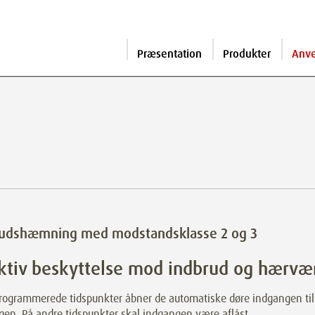
Præsentation
Produkter
Anv
rudshæmning med modstandsklasse 2 og 3
ktiv beskyttelse mod indbrud og hærvæ
programmerede tidspunkter åbner de automatiske døre indgangen til
gen. På andre tidspunkter skal indgangen være aflåst.