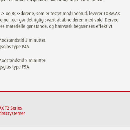
2- og RC3-dørene, som er testet mod indbrud, leverer TORMAX
emer, der gør det rigtig svært at åbne døren med vold. Derved
tes materielle genstande, og hærværk begrænses effektivt.
Modstandstid 3 minutter:
gsglas type P4A
Modstandstid 5 minutter:
gsglas type P5A
X T2 Series
dørssystemer