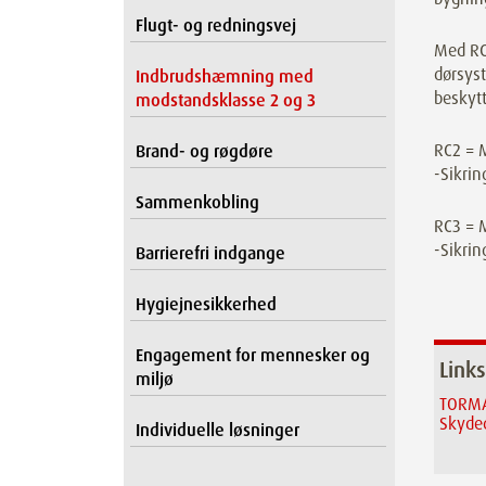
Flugt- og redningsvej
Med RC
dørsyst
Indbrudshæmning med
beskyt
modstandsklasse 2 og 3
RC2 = 
Brand- og røgdøre
-Sikrin
Sammenkobling
RC3 = 
-Sikrin
Barrierefri indgange
Hygiejnesikkerhed
Engagement for mennesker og
Links
miljø
TORMA
Skyde
Individuelle løsninger