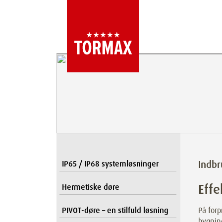
Indb
IP65 / IP68 systemløsninger
Effe
Hermetiske døre
PIVOT-døre – en stilfuld løsning
På for
bygnin