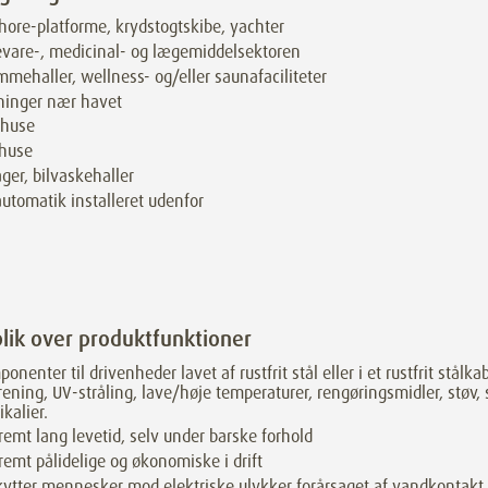
hore-platforme, krydstogtskibe, yachter
vare-, medicinal- og lægemiddelsektoren
mehaller, wellness- og/eller saunafaciliteter
ninger nær havet
ehuse
vhuse
ger, bilvaskehaller
utomatik installeret udenfor
lik over produktfunktioner
onenter til drivenheder lavet af rustfrit stål eller i et rustfrit stålk
rening, UV-stråling, lave/høje temperaturer, rengøringsmidler, støv, 
kalier.
remt lang levetid, selv under barske forhold
remt pålidelige og økonomiske i drift
ytter mennesker mod elektriske ulykker forårsaget af vandkontakt