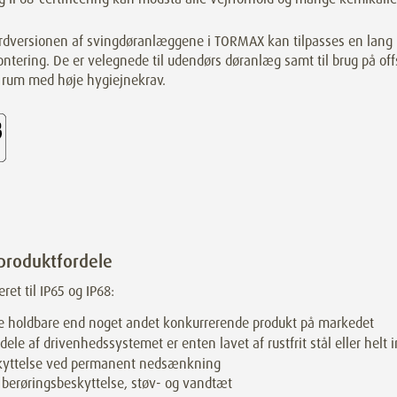
dversionen af svingdøranlæggene i TORMAX kan tilpasses en lang ræk
ntering. De er velegnede til udendørs døranlæg samt til brug på of
il rum med høje hygiejnekrav.
produktfordele
eret til IP65 og IP68:
 holdbare end noget andet konkurrerende produkt på markedet
 dele af drivenhedssystemet er enten lavet af rustfrit stål eller helt in
kyttelse ved permanent nedsænkning
 berøringsbeskyttelse, støv- og vandtæt