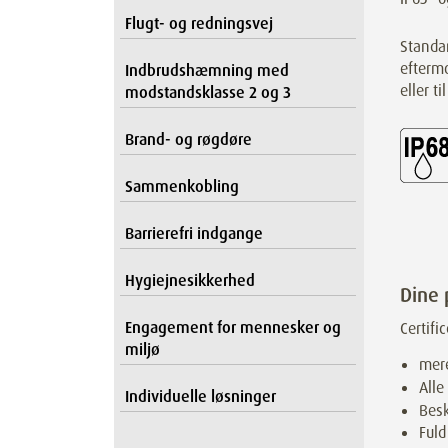
Flugt- og redningsvej
Standar
eftermo
Indbrudshæmning med
eller t
modstandsklasse 2 og 3
Brand- og røgdøre
Sammenkobling
Barrierefri indgange
Hygiejnesikkerhed
Dine 
Engagement for mennesker og
Certific
miljø
mere
Alle
Individuelle løsninger
Bes
Fuld