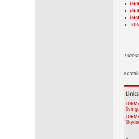
iMo
iMo
iMo
TOR
Formont
Kontakt
Links
TORMA
Sving
TORMA
Skyde