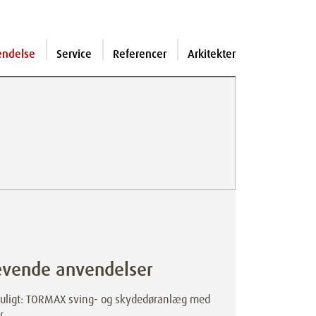
endelse
Service
Referencer
Arkitekter
rævende anvendelser
t muligt: TORMAX sving- og skydedøranlæg med
r.