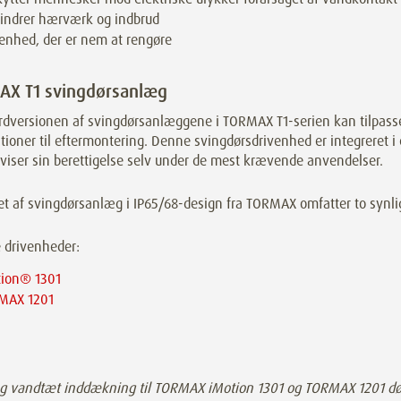
indrer hærværk og indbrud
enhed, der er nem at rengøre
AX T1 svingdørsanlæg
rdversionen af svingdørsanlæggene i TORMAX T1-serien kan tilpasses
ationer til eftermontering. Denne svingdørsdrivenhed er integreret i 
 viser sin berettigelse selv under de mest krævende anvendelser.
t af svingdørsanlæg i IP65/68-design fra TORMAX omfatter to synlig
 drivenheder:
tion® 1301
MAX 1201
og vandtæt inddækning til TORMAX iMotion 1301 og TORMAX 1201 dø