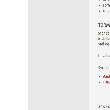
Forh
Driv
TORM
Standa
install
stål og
Udvalge
Synlige
iMo
TOR
Støv- 