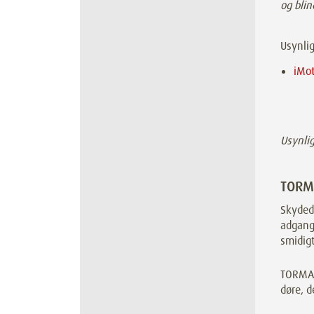
og blin
Usynli
iMo
Usynli
TORM
Skyded
adgang 
smidigt
TORMAX 
døre, d