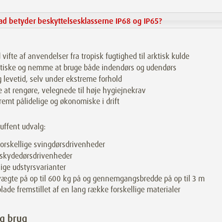
ad betyder beskyttelsesklasserne IP68 og IP65?
 vifte af anvendelser fra tropisk fugtighed til arktisk kulde
tiske og nemme at bruge både indendørs og udendørs
 levetid, selv under ekstreme forhold
e at rengøre, velegnede til høje hygiejnekrav
remt pålidelige og økonomiske i drift
uffent udvalg:
forskellige svingdørsdrivenheder
 skydedørsdrivenheder
lige udstyrsvarianter
ægte på op til 600 kg på og gennemgangsbredde på op til 3 m
lade fremstillet af en lang række forskellige materialer
ig brug