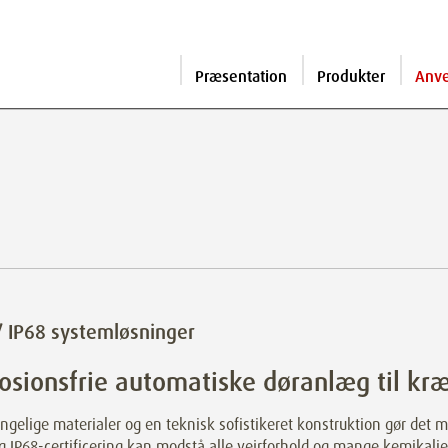
Præsentation
Produkter
Anv
/ IP68 systemløsninger
osionsfrie automatiske døranlæg til k
ngelige materialer og en teknisk sofistikeret konstruktion gør de
g IP68-certificering kan modstå alle vejrforhold og mange kemikalie