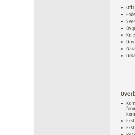
Offs
Føde
Svøm
Byg
Køl
Dri
Gara
Døra
Overb
Komp
foru
kemi
Ekst
Ekst
Besk