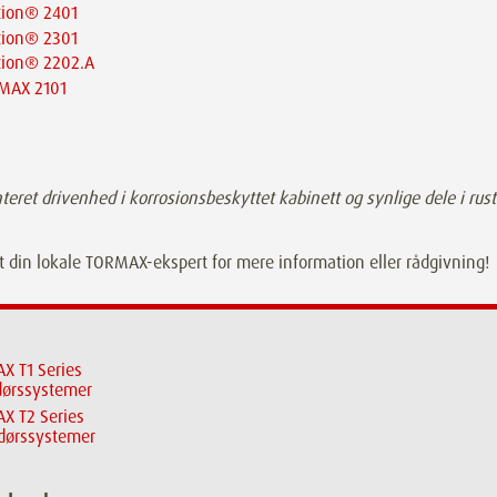
tion® 2401
tion® 2301
tion® 2202.A
MAX 2101
eret drivenhed i korrosionsbeskyttet kabinett og synlige dele i rus
 din lokale TORMAX-ekspert for mere information eller rådgivning!
X T1 Series
dørssystemer
X T2 Series
dørssystemer