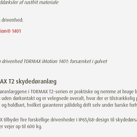
ddæksler af rustfrit materiale
g drivenhed:
tion® 1401
g drivenhed TORMAX iMotion 1401: forsænket i gulvet
AX T2 skydedøranlæg
øranlæggene i TORMAX T2-serien er praktiske og nemme at bruge b
uden dørkontakt og er velegnede overalt, hvor der er tilstrækkelig 
 og holdbart, hvilket garanterer pålidelig drift selv under barske for
tilbyder fire forskellige drivenheder i IP65/68-design til skydedør
er vejer op til 600 kg.