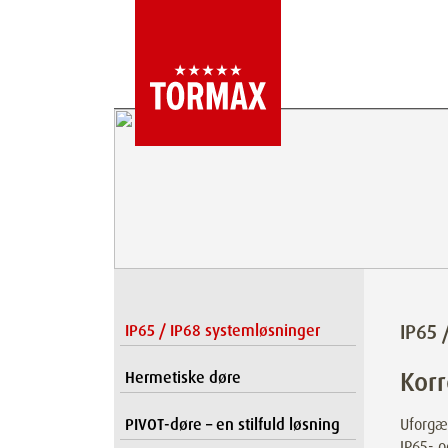
IP65 
IP65 / IP68 systemløsninger
Korr
Hermetiske døre
PIVOT-døre – en stilfuld løsning
Uforgæ
IP65- o