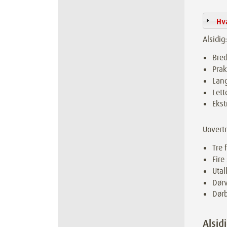
Hv
Alsidig:
Bred
Prak
Lang
Lett
Ekst
Uovertr
Tre 
Fire
Utal
Dørv
Dørb
Alsid