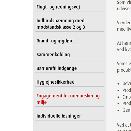
Som vir
Flugt- og redningsvej
udvise 
Indbrudshæmning med
Vi yde
modstandsklasse 2 og 3
med liv
Brand- og røgdøre
At hand
ved kva
Sammenkobling
Vores 
Barrierefri indgange
produk
Hygiejnesikkerhed
Udvi
Prod
Engagement for mennesker og
Emba
miljø
Pro
Gen
Individuelle løsninger
Ved at 