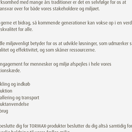
ksomhed med mange års traditioner er det en selvfølge for os at
ansvar over for både vores stakeholdere og miljøet.
r gerne et bidrag, så kommende generationer kan vokse op i en ver
skvalitet for alle.
le miljøvenligt betyder for os at udvikle løsninger, som udmærker s
litet og effektivitet, og som skåner ressourcerne.
engagement for mennesker og miljø afspejles i hele vores
tionskæde.
kling og indkøb
uktion
llering og transport
duktanvendelse
brug
beslutte dig for TORMAX-produkter beslutter du dig altså samtidig fo