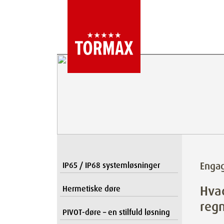
Enga
IP65 / IP68 systemløsninger
Hvad
Hermetiske døre
reg
PIVOT-døre – en stilfuld løsning