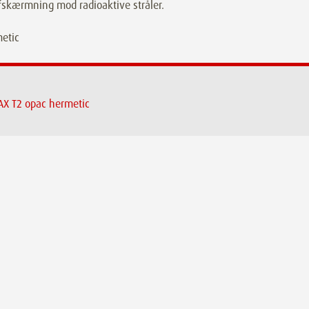
fskærmning mod radioaktive stråler.
X T2 opac hermetic