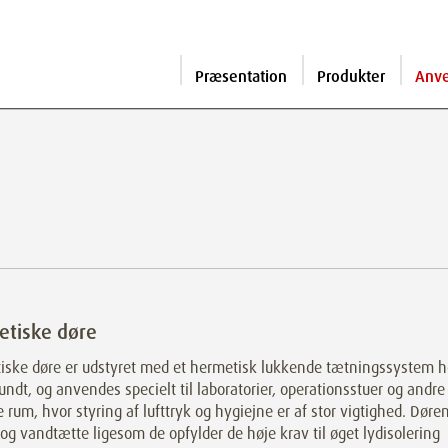
Præsentation
Produkter
Anv
etiske døre
iske døre er udstyret med et hermetisk lukkende tætningssystem h
undt, og anvendes specielt til laboratorier, operationsstuer og andre
e rum, hvor styring af lufttryk og hygiejne er af stor vigtighed. Døre
- og vandtætte ligesom de opfylder de høje krav til øget lydisolering