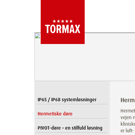
Herm
IP65 / IP68 systemløsninger
Hermet
Hermetiske døre
vejen r
klinisk
PIVOT-døre – en stilfuld løsning
er luft