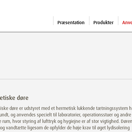
Præsentation
Produkter
Anv
etiske døre
iske døre er udstyret med et hermetisk lukkende tætningssystem h
undt, og anvendes specielt til laboratorier, operationsstuer og andre
e rum, hvor styring af lufttryk og hygiejne er af stor vigtighed. Døre
- og vandtætte ligesom de opfylder de høje krav til øget lydisolering