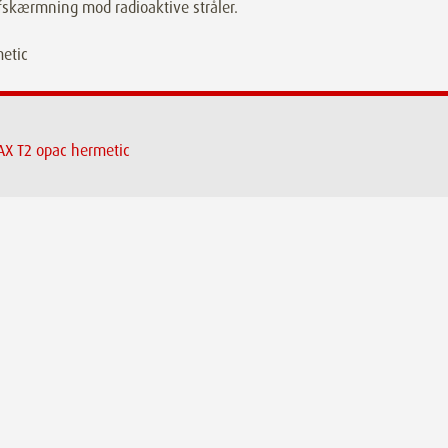
fskærmning mod radioaktive stråler.
X T2 opac hermetic