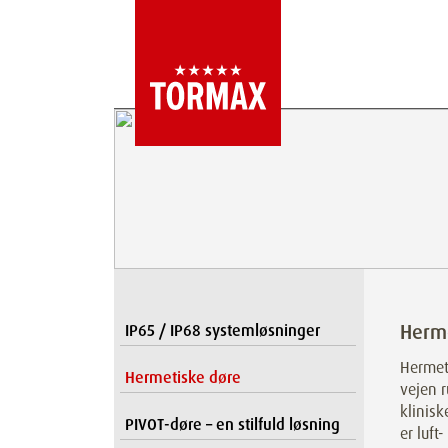
Herm
IP65 / IP68 systemløsninger
Hermet
Hermetiske døre
vejen r
klinisk
PIVOT-døre – en stilfuld løsning
er luft