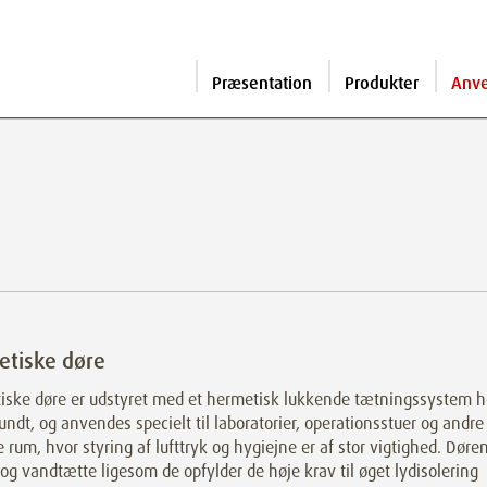
Præsentation
Produkter
Anv
etiske døre
iske døre er udstyret med et hermetisk lukkende tætningssystem h
undt, og anvendes specielt til laboratorier, operationsstuer og andre
e rum, hvor styring af lufttryk og hygiejne er af stor vigtighed. Døre
- og vandtætte ligesom de opfylder de høje krav til øget lydisolering