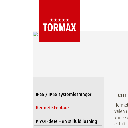
Herm
IP65 / IP68 systemløsninger
Hermet
Hermetiske døre
vejen r
klinisk
PIVOT-døre – en stilfuld løsning
er luft