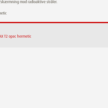
fskærmning mod radioaktive stråler.
X T2 opac hermetic