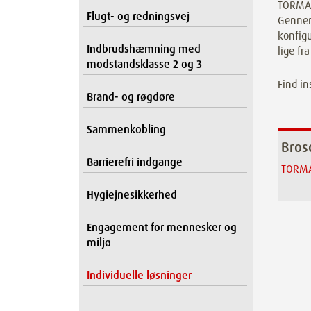
TORMAX 
Flugt- og redningsvej
Gennem 
konfigu
Indbrudshæmning med
lige fr
modstandsklasse 2 og 3
Find in
Brand- og røgdøre
Sammenkobling
Bros
Barrierefri indgange
TORMAX
Hygiejnesikkerhed
Engagement for mennesker og
miljø
Individuelle løsninger