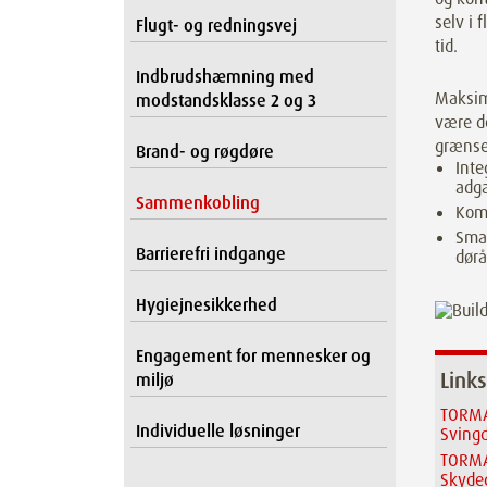
selv i 
Flugt- og redningsvej
tid.
Indbrudshæmning med
Maksima
modstandsklasse 2 og 3
være d
grænse
Brand- og røgdøre
Inte
adga
Sammenkobling
Komp
Smar
Barrierefri indgange
dørå
Hygiejnesikkerhed
Engagement for mennesker og
Links
miljø
TORMA
Individuelle løsninger
Sving
TORMA
Skyde