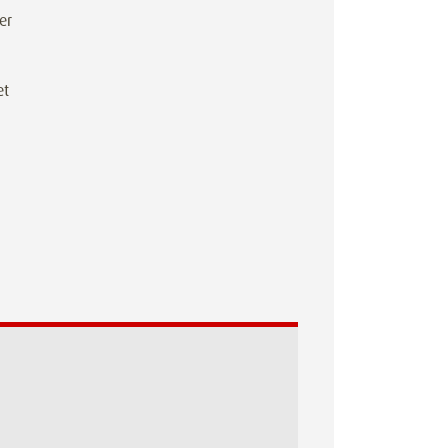
er
et