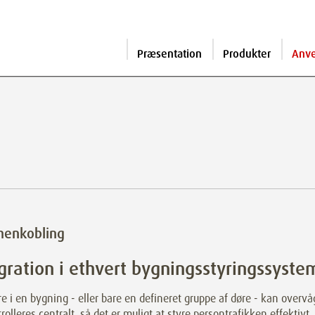
Præsentation
Produkter
Anv
enkobling
gration i ethvert bygningsstyringssyste
re i en bygning - eller bare en defineret gruppe af døre - kan overv
rolleres centralt, så det er muligt at styre persontrafikken effektivt,