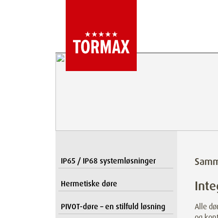
Samm
IP65 / IP68 systemløsninger
Inte
Hermetiske døre
PIVOT-døre – en stilfuld løsning
Alle dø
og kont