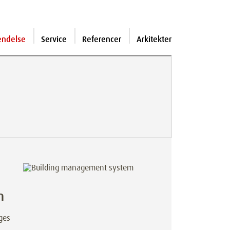
endelse
Service
Referencer
Arkitekter
m
åges