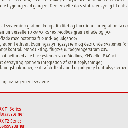
flere bygninger ad gangen. Den enkelte dørs status er synlig til enhv
l systemintegration, kompatibilitet og funktionel integration takk
en universelle TORMAX RS485 Modbus-grænseflade og I/O-
flade med potentialfrie ind- og udgange:
gration i ethvert bygningsstyringssystem og dets undersystemer for
ngskontrol, brandsikring, flugtveje, fodgængerstrøm osv.
atibelt med alle bussystemer som Modbus, KNX eller BACnet
t dørstyring gennem integration af statusoplysninger,
bningsfunktioner, skift af driftstilstand og adgangskontrolsystemer
X T1 Series
dørssystemer
X T2 Series
dørssystemer