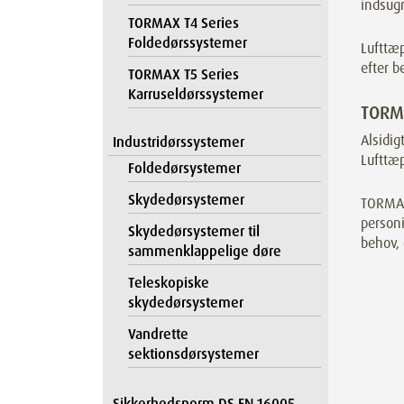
indsugn
TORMAX T4 Series
Foldedørssystemer
Lufttæp
efter b
TORMAX T5 Series
Karruseldørssystemer
TORMA
Alsidig
Industridørssystemer
Lufttæp
Foldedørsystemer
Skydedørsystemer
TORMAX 
personi
Skydedørsystemer til
behov, 
sammenklappelige døre
Teleskopiske
skydedørsystemer
Vandrette
sektionsdørsystemer
Sikkerhedsnorm DS EN 16005