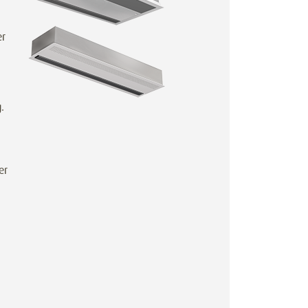
er
.
er