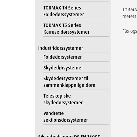
TORMAX T4 Series
TORMAX
Foldedørssystemer
meters 
TORMAX T5 Series
Fås ogs
Karruseldørssystemer
Industridørssystemer
Foldedørsystemer
Skydedørsystemer
Skydedørsystemer til
sammenklappelige døre
Teleskopiske
skydedørsystemer
Vandrette
sektionsdørsystemer
Sikkerhedsnorm DS EN 16005