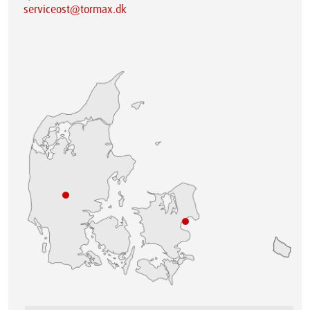
serviceost@tormax.dk