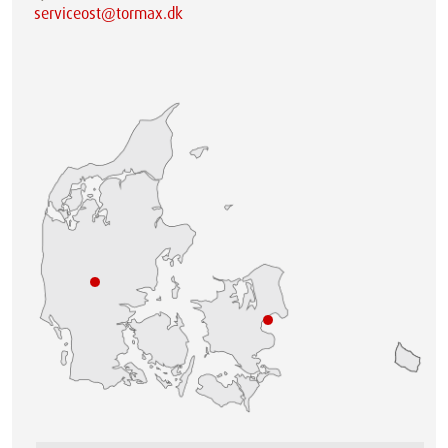
serviceost@tormax.dk