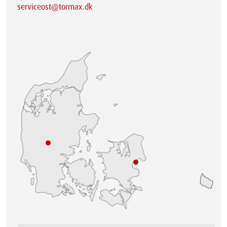
serviceost@tormax.dk