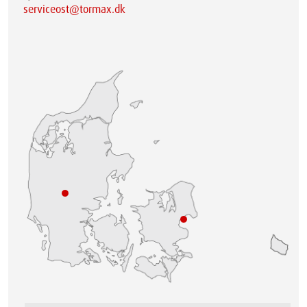
serviceost@tormax.dk