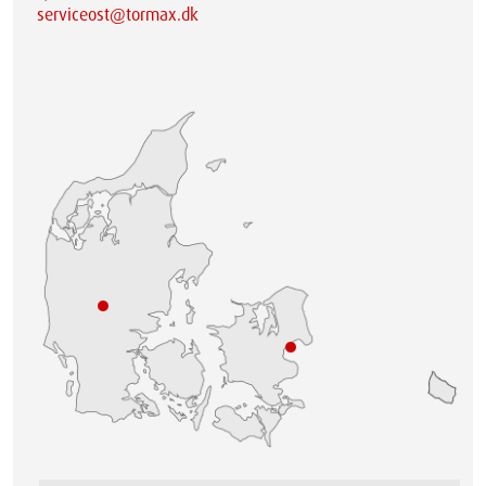
serviceost@tormax.dk