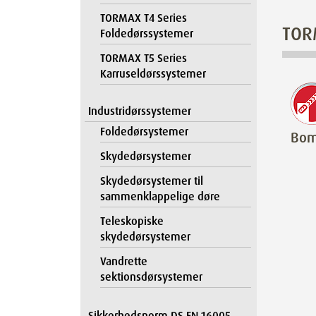
TORMAX T4 Series
TOR
Foldedørssystemer
TORMAX T5 Series
Karruseldørssystemer
Industridørssystemer
Foldedørsystemer
Bom
Skydedørsystemer
Skydedørsystemer til
sammenklappelige døre
Teleskopiske
skydedørsystemer
Vandrette
sektionsdørsystemer
Sikkerhedsnorm DS EN 16005