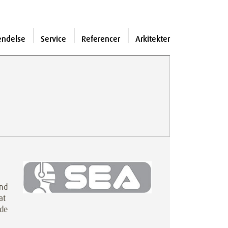
endelse
Service
Referencer
Arkitekter
end
at
nde