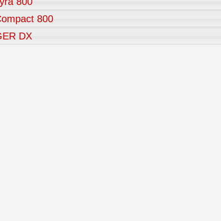
yra 800
ompact 800
GER DX