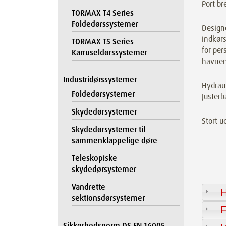
Port br
TORMAX T4 Series
Foldedørssystemer
Designe
indkørs
TORMAX T5 Series
for per
Karruseldørssystemer
havnen
Industridørssystemer
Hydraul
Foldedørsystemer
Justerb
Skydedørsystemer
Stort u
Skydedørsystemer til
sammenklappelige døre
Teleskopiske
skydedørsystemer
Vandrette
H
sektionsdørsystemer
F
Sikkerhedsnorm DS EN 16005