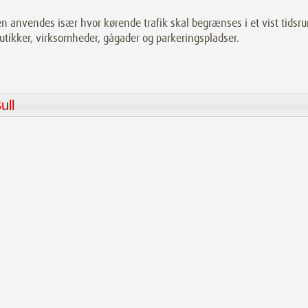
en anvendes især hvor kørende trafik skal begrænses i et vist tidsr
butikker, virksomheder, gågader og parkeringspladser.
ull