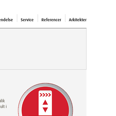
endelse
Service
Referencer
Arkitekter
lik
lt i