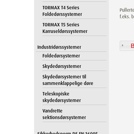
TORMAX T4 Series
Pullert
Foldedørssystemer
f.eks. 
TORMAX T5 Series
Karruseldørssystemer
B
Industridørssystemer
Foldedørsystemer
Skydedørsystemer
Skydedørsystemer til
sammenklappelige døre
Teleskopiske
skydedørsystemer
Vandrette
sektionsdørsystemer
Sikkerhedsnorm DS EN 16005