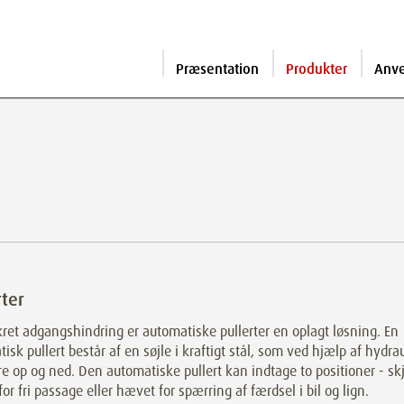
Præsentation
Produkter
Anv
rter
kret adgangshindring er automatiske pullerter en oplagt løsning. En
isk pullert består af en søjle i kraftigt stål, som ved hjælp af hydrau
e op og ned. Den automatiske pullert kan indtage to positioner - skju
for fri passage eller hævet for spærring af færdsel i bil og lign.