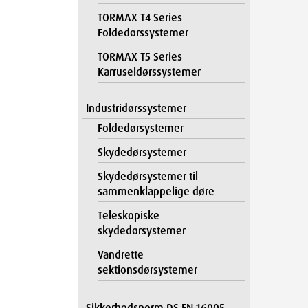
TORMAX T4 Series
Foldedørssystemer
TORMAX T5 Series
Karruseldørssystemer
Industridørssystemer
Foldedørsystemer
Skydedørsystemer
Skydedørsystemer til
sammenklappelige døre
Teleskopiske
skydedørsystemer
Vandrette
sektionsdørsystemer
Sikkerhedsnorm DS EN 16005