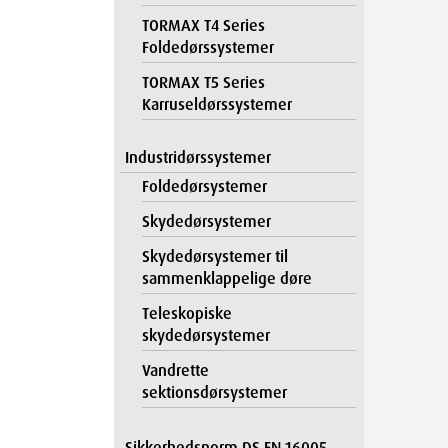
TORMAX T4 Series
Foldedørssystemer
TORMAX T5 Series
Karruseldørssystemer
Industridørssystemer
Foldedørsystemer
Skydedørsystemer
Skydedørsystemer til
sammenklappelige døre
Teleskopiske
skydedørsystemer
Vandrette
sektionsdørsystemer
Sikkerhedsnorm DS EN 16005