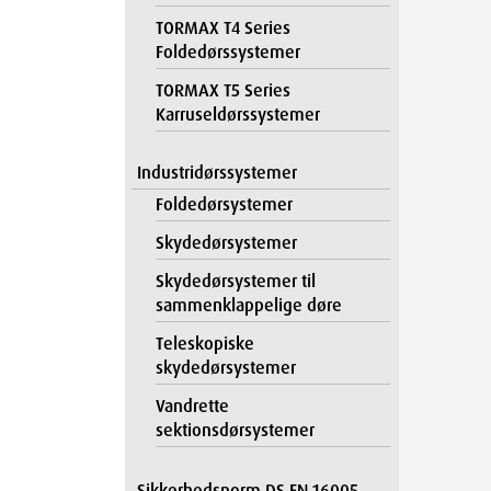
TORMAX T4 Series
Foldedørssystemer
TORMAX T5 Series
Karruseldørssystemer
Industridørssystemer
Foldedørsystemer
Skydedørsystemer
Skydedørsystemer til
sammenklappelige døre
Teleskopiske
skydedørsystemer
Vandrette
sektionsdørsystemer
Sikkerhedsnorm DS EN 16005