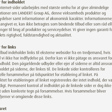
 for indholdet
nternet-sider udarbejdes med største omhu for at give almindelige
ationer om LANDERT Group AG, denne virksomheds produkter og
ydelser samt informationer af økonomisk karakter. Informationerne
angivet er, kan ikke betragtes som bindende tilbud eller som råd ell
nger til brug af produkter og serviceydelser. Vi giver ingen garanti f
ets rigtighed, fuldstændighed og aktualitet.
 for links
ilbud indeholder links til eksterne websider fra en tredjemand, hvis
 vi ikke har indflydelse på. Derfor kan vi ikke påtage os ansvaret fo
ndhold. Den pågældende udbyder eller ejer af siderne er altid ansvar
holdet på siderne, der linkes til. De linkede sider kontrolleres for
lle forsømmelser på tidspunktet for etablering af linket. På
ktet for etableringen af linket registreredes der intet indhold, der va
idigt. Permanent kontrol af indholdet på de linkede sider er dog ikke
t uden konkrete tegn på forsømmelser. Hvis forsømmelser bliver
fjerner vi omgående disse links.
sret