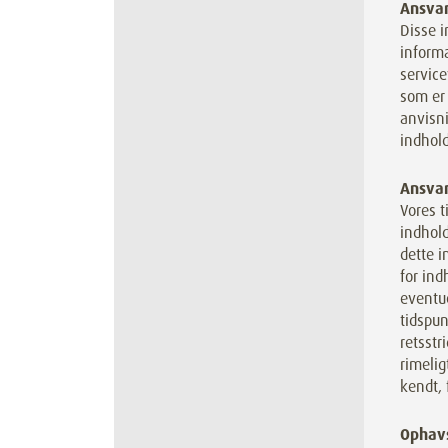
Ansvar
Disse i
inform
service
som er 
anvisni
indhold
Ansvar
Vores t
indhold
dette i
for ind
eventue
tidspun
retsstr
rimelig
kendt, 
Ophav