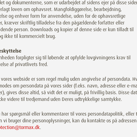
et og dokumenterne, som er udarbejdet af sidens ejer på disse sider
erlagt loven om ophavsret. Mangfoldiggørelse, bearbejdning,
lse og enhver form for anvendelse, uden for de ophavsretlige
, kræver skriftlig tilladelse fra den pågældende forfatter eller
dende person. Downloads og kopier af denne side er kun tilladt til
og ikke til kommercielt brug.
skyttelse
heden forpligter sig til løbende at opfylde lovgivningens krav til
else af privatlivets fred.
 vores webside er som regel mulig uden angivelse af persondata. H
odes om persondata på vores sider (f.eks. navn, adresse eller e-ma
r), gives disse altid, så vidt det er muligt, på frivillig basis. Disse da
kke videre til tredjemand uden Deres udtrykkelige samtykke.
 har spørgsmål eller kommentarer til vores persondatapolitik, eller t
n vi bruger dine personoplysninger, kan du kontakte os på adressen
otection@tormax.dk
.