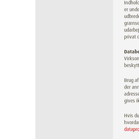
Indhold
er und
udbrede
grænser
udarbej
privat 
Databe
Virksom
beskytt
Brug af
der anm
adresse
gives i
Hvis du
hvorda
datapr