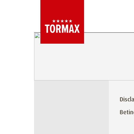
Discl
Betin