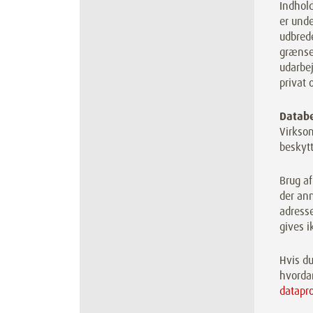
Indhold
er und
udbrede
grænser
udarbej
privat 
Databe
Virksom
beskytt
Brug af
der anm
adresse
gives i
Hvis du
hvorda
datapr