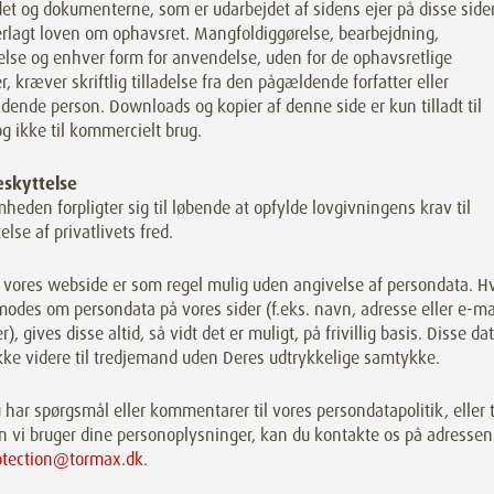
et og dokumenterne, som er udarbejdet af sidens ejer på disse sider
erlagt loven om ophavsret. Mangfoldiggørelse, bearbejdning,
lse og enhver form for anvendelse, uden for de ophavsretlige
, kræver skriftlig tilladelse fra den pågældende forfatter eller
dende person. Downloads og kopier af denne side er kun tilladt til
og ikke til kommercielt brug.
skyttelse
heden forpligter sig til løbende at opfylde lovgivningens krav til
else af privatlivets fred.
 vores webside er som regel mulig uden angivelse af persondata. H
odes om persondata på vores sider (f.eks. navn, adresse eller e-ma
r), gives disse altid, så vidt det er muligt, på frivillig basis. Disse da
kke videre til tredjemand uden Deres udtrykkelige samtykke.
 har spørgsmål eller kommentarer til vores persondatapolitik, eller t
n vi bruger dine personoplysninger, kan du kontakte os på adressen
otection@tormax.dk
.