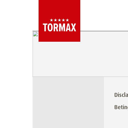
Discl
Betin