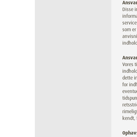
Ansvar
Disse i
inform
service
som er 
anvisni
indhold
Ansvar
Vores t
indhold
dette i
for ind
eventue
tidspun
retsstr
rimelig
kendt, 
Ophav