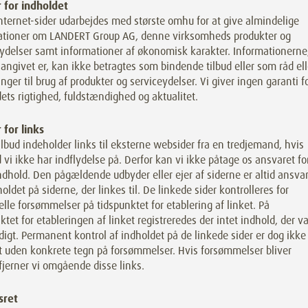
 for indholdet
nternet-sider udarbejdes med største omhu for at give almindelige
ationer om LANDERT Group AG, denne virksomheds produkter og
ydelser samt informationer af økonomisk karakter. Informationerne
angivet er, kan ikke betragtes som bindende tilbud eller som råd ell
nger til brug af produkter og serviceydelser. Vi giver ingen garanti f
ets rigtighed, fuldstændighed og aktualitet.
 for links
ilbud indeholder links til eksterne websider fra en tredjemand, hvis
 vi ikke har indflydelse på. Derfor kan vi ikke påtage os ansvaret fo
ndhold. Den pågældende udbyder eller ejer af siderne er altid ansvar
holdet på siderne, der linkes til. De linkede sider kontrolleres for
lle forsømmelser på tidspunktet for etablering af linket. På
ktet for etableringen af linket registreredes der intet indhold, der va
idigt. Permanent kontrol af indholdet på de linkede sider er dog ikke
t uden konkrete tegn på forsømmelser. Hvis forsømmelser bliver
fjerner vi omgående disse links.
sret