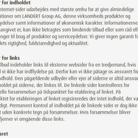
 for indholdet
nternet-sider udarbejdes med største omhu for at give almindelige
ationer om LANDERT Group AG, denne virksomheds produkter og
ydelser samt informationer af økonomisk karakter. Informationerne
angivet er, kan ikke betragtes som bindende tilbud eller som råd ell
nger til brug af produkter og serviceydelser. Vi giver ingen garanti f
ets rigtighed, fuldstændighed og aktualitet.
 for links
ilbud indeholder links til eksterne websider fra en tredjemand, hvis
 vi ikke har indflydelse på. Derfor kan vi ikke påtage os ansvaret fo
ndhold. Den pågældende udbyder eller ejer af siderne er altid ansvar
holdet på siderne, der linkes til. De linkede sider kontrolleres for
lle forsømmelser på tidspunktet for etablering af linket. På
ktet for etableringen af linket registreredes der intet indhold, der va
idigt. Permanent kontrol af indholdet på de linkede sider er dog ikke
t uden konkrete tegn på forsømmelser. Hvis forsømmelser bliver
fjerner vi omgående disse links.
sret