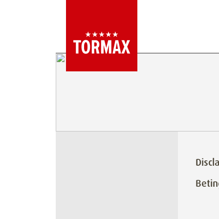
Discl
Betin