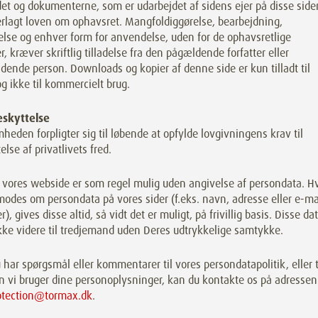
et og dokumenterne, som er udarbejdet af sidens ejer på disse sider
erlagt loven om ophavsret. Mangfoldiggørelse, bearbejdning,
lse og enhver form for anvendelse, uden for de ophavsretlige
, kræver skriftlig tilladelse fra den pågældende forfatter eller
dende person. Downloads og kopier af denne side er kun tilladt til
og ikke til kommercielt brug.
skyttelse
heden forpligter sig til løbende at opfylde lovgivningens krav til
else af privatlivets fred.
 vores webside er som regel mulig uden angivelse af persondata. H
odes om persondata på vores sider (f.eks. navn, adresse eller e-ma
r), gives disse altid, så vidt det er muligt, på frivillig basis. Disse da
kke videre til tredjemand uden Deres udtrykkelige samtykke.
 har spørgsmål eller kommentarer til vores persondatapolitik, eller t
n vi bruger dine personoplysninger, kan du kontakte os på adressen
otection@tormax.dk
.