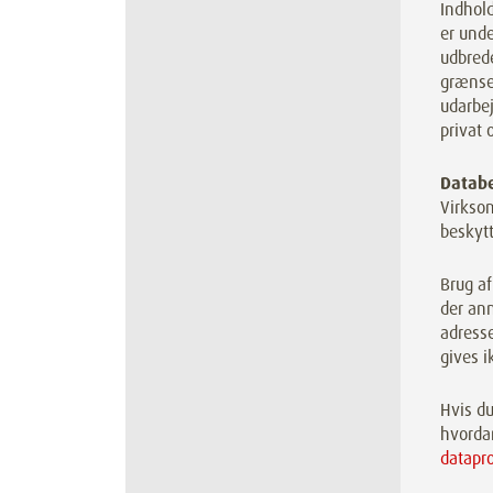
Indhold
er und
udbrede
grænser
udarbej
privat 
Databe
Virksom
beskytt
Brug af
der anm
adresse
gives i
Hvis du
hvorda
datapr