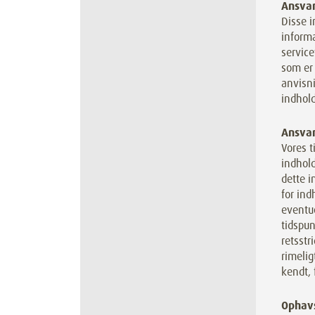
Ansvar
Disse i
inform
service
som er 
anvisni
indhold
Ansvar
Vores t
indhold
dette i
for ind
eventue
tidspun
retsstr
rimelig
kendt, 
Ophav