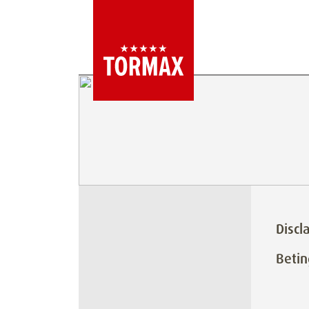
Discl
Betin