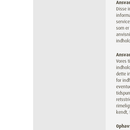
Ansvar
Disse i
inform
service
som er 
anvisni
indhold
Ansvar
Vores t
indhold
dette i
for ind
eventue
tidspun
retsstr
rimelig
kendt, 
Ophav