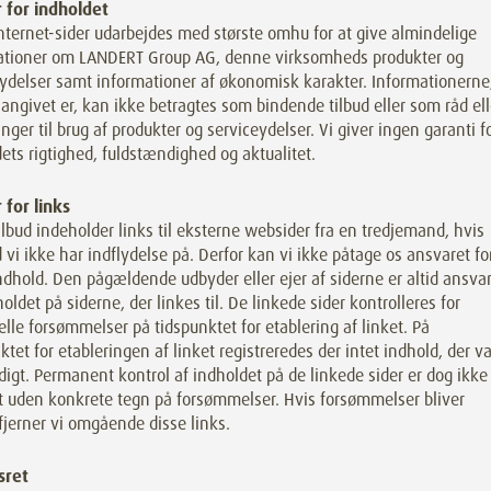
 for indholdet
nternet-sider udarbejdes med største omhu for at give almindelige
ationer om LANDERT Group AG, denne virksomheds produkter og
ydelser samt informationer af økonomisk karakter. Informationerne
angivet er, kan ikke betragtes som bindende tilbud eller som råd ell
nger til brug af produkter og serviceydelser. Vi giver ingen garanti f
ets rigtighed, fuldstændighed og aktualitet.
 for links
ilbud indeholder links til eksterne websider fra en tredjemand, hvis
 vi ikke har indflydelse på. Derfor kan vi ikke påtage os ansvaret fo
ndhold. Den pågældende udbyder eller ejer af siderne er altid ansvar
holdet på siderne, der linkes til. De linkede sider kontrolleres for
lle forsømmelser på tidspunktet for etablering af linket. På
ktet for etableringen af linket registreredes der intet indhold, der va
idigt. Permanent kontrol af indholdet på de linkede sider er dog ikke
t uden konkrete tegn på forsømmelser. Hvis forsømmelser bliver
fjerner vi omgående disse links.
sret