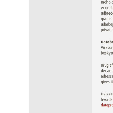
Indhold
er und
udbrede
grænser
udarbej
privat 
Databe
Virksom
beskytt
Brug af
der anm
adresse
gives i
Hvis du
hvorda
datapr