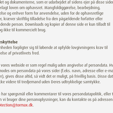
et og dokumenterne, som er udarbejdet af sidens ejer på disse sider
erlagt loven om ophavsret. Mangfoldiggørelse, bearbejdning,
lse og enhver form for anvendelse, uden for de ophavsretlige
, kræver skriftlig tilladelse fra den pågældende forfatter eller
dende person. Downloads og kopier af denne side er kun tilladt til
og ikke til kommercielt brug.
skyttelse
heden forpligter sig til løbende at opfylde lovgivningens krav til
else af privatlivets fred.
 vores webside er som regel mulig uden angivelse af persondata. H
odes om persondata på vores sider (f.eks. navn, adresse eller e-ma
r), gives disse altid, så vidt det er muligt, på frivillig basis. Disse da
kke videre til tredjemand uden Deres udtrykkelige samtykke.
 har spørgsmål eller kommentarer til vores persondatapolitik, eller t
n vi bruger dine personoplysninger, kan du kontakte os på adressen
otection@tormax.dk
.