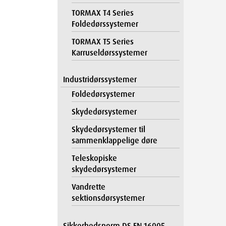
TORMAX T4 Series
Foldedørssystemer
TORMAX T5 Series
Karruseldørssystemer
Industridørssystemer
Foldedørsystemer
Skydedørsystemer
Skydedørsystemer til
sammenklappelige døre
Teleskopiske
skydedørsystemer
Vandrette
sektionsdørsystemer
Sikkerhedsnorm DS EN 16005