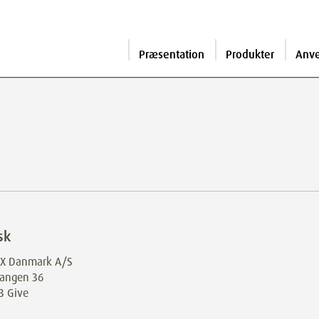
Præsentation
Produkter
Anv
sk
X Danmark A/S
vangen 36
3 Give