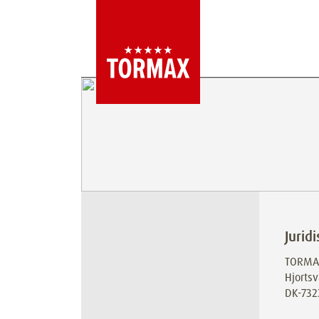
Juridi
TORMA
Hjorts
DK-732