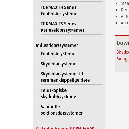
Stan
TORMAX T4 Series
Der 
Foldedørssystemer
Alle
Auto
TORMAX T5 Series
Karruseldørssystemer
Dow
Industridørssystemer
Skyde
Foldedørsystemer
Sving
Skydedørsystemer
Skydedørsystemer til
sammenklappelige døre
Teleskopiske
skydedørsystemer
Vandrette
sektionsdørsystemer
Sikkerhedsnorm DS EN 16005