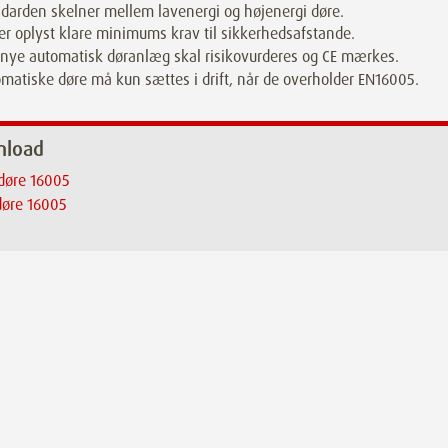
darden skelner mellem lavenergi og højenergi døre.
er oplyst klare minimums krav til sikkerhedsafstande.
 nye automatisk døranlæg skal risikovurderes og CE mærkes.
matiske døre må kun sættes i drift, når de overholder EN16005.
nload
døre 16005
døre 16005