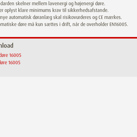
darden skelner mellem lavenergi og højenergi døre.
er oplyst klare minimums krav til sikkerhedsafstande.
 nye automatisk døranlæg skal risikovurderes og CE mærkes.
matiske døre må kun sættes i drift, når de overholder EN16005.
nload
døre 16005
døre 16005