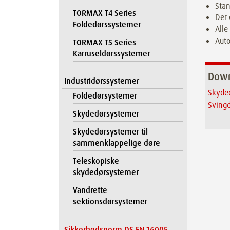
Stan
TORMAX T4 Series
Der 
Foldedørssystemer
Alle
Auto
TORMAX T5 Series
Karruseldørssystemer
Dow
Industridørssystemer
Skyde
Foldedørsystemer
Sving
Skydedørsystemer
Skydedørsystemer til
sammenklappelige døre
Teleskopiske
skydedørsystemer
Vandrette
sektionsdørsystemer
Sikkerhedsnorm DS EN 16005