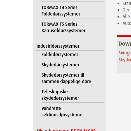
Stan
TORMAX T4 Series
Der 
Foldedørssystemer
Alle
Auto
TORMAX T5 Series
Karruseldørssystemer
Dow
Industridørssystemer
Sving
Foldedørsystemer
Skyde
Skydedørsystemer
Skydedørsystemer til
sammenklappelige døre
Teleskopiske
skydedørsystemer
Vandrette
sektionsdørsystemer
Sikkerhedsnorm DS EN 16005