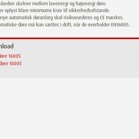
darden skelner mellem lavenergi og højenergi døre.
er oplyst klare minimums krav til sikkerhedsafstande.
 nye automatisk døranlæg skal risikovurderes og CE mærkes.
matiske døre må kun sættes i drift, når de overholder EN16005.
nload
døre 16005
døre 16005