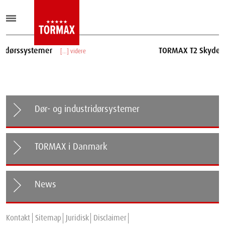
er
TORMAX T2 Skydedørssystemer
[...] videre
Dør- og industridørsystemer
TORMAX i Danmark
News
TORMAX Secure+Therm: The new Standard for Secure and
Kontakt
Energy-Efficient Automatic Sliding Doors.
Sitemap
Juridisk
Disclaimer