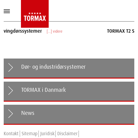
stemer
TORMAX T2 Skydedørssyste
[...] videre
Dør- og industridørsystemer
TORMAX i Danmark
News
TORMAX Secure+Therm: The new Standard for Secure and
Kontakt
Energy-Efficient Automatic Sliding Doors.
Sitemap
Juridisk
Disclaimer