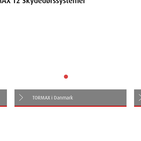
ystemer
TORMAX i Danmark
Ny sikkerhedsnorm DS-EN 16005
Landsdækkende døgnvagt 24/7-365
40 års jubilæum 2015