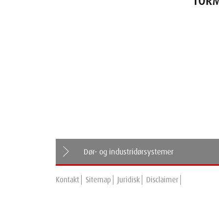
TORMAX T2 Skydedørss
Dør- og industridørsystemer
Kontakt
Sitemap
Juridisk
Disclaimer
Dørssystemer
TORMAX T1 Series
Svingdørssystemer