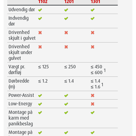
1102
1201
1301
Udvendig dør
Indvendig
dør
Drivenhed
skjult i gulvet
Drivenhed
skjult under
gulvet
Vægt pr.
≤ 125
≤ 250
≤ 450
1
dørfløj
≤ 600
Dørbredde
≤ 1.2
≤ 1.4
≤ 1.4
1
(m)
≤ 1.6
Power-Assist
Low-Energy
Montage på
karm med
panikbeslag
Montage på