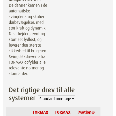
De danner kernen i de
automatiske
svingdøre, og skaber
dørbevægelser, med
stor kraft og dynamik.
De arbejder jævnt og
stort set lydløst, og
leverer den største
sikkerhed til brugeren.
Svingdørsdrevene fra
TORMAX opfylder alle
relevante normer og
standarder.
Det rigtige drev til alle
systemer
TORMAX
TORMAX
iMotion®