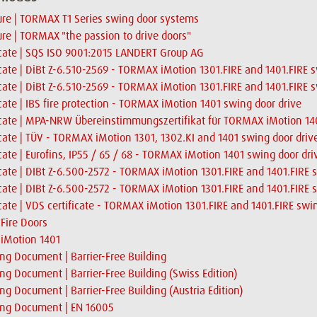
re | TORMAX T1 Series swing door systems
re | TORMAX "the passion to drive doors"
icate | SQS ISO 9001:2015 LANDERT Group AG
icate | DiBt Z-6.510-2569 - TORMAX iMotion 1301.FIRE and 1401.FIRE 
icate | DiBt Z-6.510-2569 - TORMAX iMotion 1301.FIRE and 1401.FIRE 
icate | IBS fire protection - TORMAX iMotion 1401 swing door drive
icate | MPA-NRW Übereinstimmungszertifikat für TORMAX iMotion 14
icate | TÜV - TORMAX iMotion 1301, 1302.KI and 1401 swing door driv
icate | Eurofins, IP55 / 65 / 68 - TORMAX iMotion 1401 swing door dri
icate | DIBt Z-6.500-2572 - TORMAX iMotion 1301.FIRE and 1401.FIRE 
icate | DIBt Z-6.500-2572 - TORMAX iMotion 1301.FIRE and 1401.FIRE 
icate | VDS certificate - TORMAX iMotion 1301.FIRE and 1401.FIRE swi
 Fire Doors
| iMotion 1401
ng Document | Barrier-Free Building
ng Document | Barrier-Free Building (Swiss Edition)
ng Document | Barrier-Free Building (Austria Edition)
ing Document | EN 16005