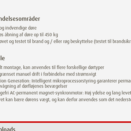
ndelsesområder
og indvendige døre
øs åbning af døre op til 450 kg
øvet og testet til brand og / eller røg beskyttelse (testet til brandsik
le
lt montage, kan anvendes til flere forskellige dørtyper
rænset manuel drift i forbindelse med strømsvigt
ion Generation: Intelligent mikroprocessorstyring garanterer perm
vågning af dørfløjenes bevægelser
agefri AC-permanent magnet-synkronmotor: Høj ydelse og lang levet
et kan bære dørens vægt, og kan derfor anvendes som det neders
loads