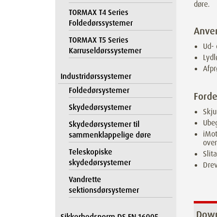
døre.
TORMAX T4 Series
Foldedørssystemer
Anve
TORMAX T5 Series
Ud- 
Karruseldørssystemer
Lydl
Afpr
Industridørssystemer
Foldedørsystemer
Forde
Skydedørsystemer
Skju
Ubeg
Skydedørsystemer til
iMot
sammenklappelige døre
over
Teleskopiske
Slit
skydedørsystemer
Drev
Vandrette
sektionsdørsystemer
Down
Sikkerhedsnorm DS EN 16005