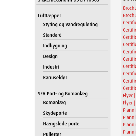
Brochu
Brochu
Lufttæpper
Certif
Styring og vandregulering
Certif
Standard
Certif
Certif
Indbygning
Certif
Design
Certif
Certif
Industri
Certif
Karruseldør
Certif
Certif
SEA Port- og Bomanlæg
Flyer |
Bomanlæg
Flyer 
Planni
Skydeporte
Planni
Hængslede porte
Planni
Plann
Pullerter