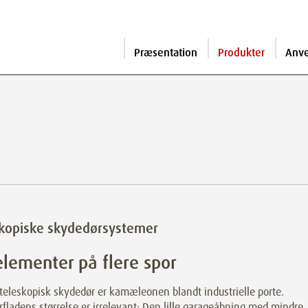
Præsentation
Produkter
Anv
kopiske skydedørsystemer
lementer på flere spor
teleskopisk skydedør er kamæleonen blandt industrielle porte.
fladens størrelse er irrelevant: Den lille garageåbning med mindre