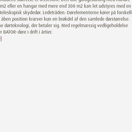
 m2 eller en hangar med mere end 300 m2 kan let udstyres med en
eleskopisk skydedør. Ledetråden: Dørelementerne kører på forskell
 åben position kræver kun en brøkdel af den samlede dørstørrelse.
e dørteknologi, der betaler sig. Med regelmæssig vedligeholdelse
r BATOR-døre i drift i årtier.
e
]