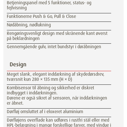
Betjeningspanel med 5 funktioner, status- og
fejlvisning
Funktionerne Push & Go, Pull & Close
Nødåbning, nødlukning
Rengøringsvenligt design med skrånende kant øverst
på beklædningen
Gennemgående gulv, intet bundstyr i døråbningen
Design
Meget slank, elegant inddækning af skydedørsdrev,
tværsnit kun 280 × 135 mm (H × D)
Kombisensor til åbning og sikkerhed er diskret
indbygget i inddækningen.
Dørene er også sikret af sensoren, når inddækningen
er åbnet.
Dørfløj omsluttet af i eloxeret aluminium
Dørfløjens overflade kan udføres i rustfri stål eller med
HPL-belægning i mange forskellige farver, med vindue i