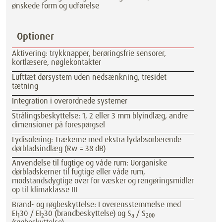
ønskede form og udførelse
Optioner
Aktivering: trykknapper, berøringsfrie sensorer,
kortlæsere, nøglekontakter
Lufttæt dørsystem uden nedsænkning, tresidet
tætning
Integration i overordnede systemer
Strålingsbeskyttelse: 1, 2 eller 3 mm blyindlæg, andre
dimensioner på forespørgsel
Lydisolering: Trækerne med ekstra lydabsorberende
dørbladsindlæg (Rw = 38 dB)
Anvendelse til fugtige og våde rum: Uorganiske
dørbladskerner til fugtige eller våde rum,
modstandsdygtige over for væsker og rengøringsmidler
op til klimaklasse III
Brand- og røgbeskyttelse: I overensstemmelse med
EI
30 / EI
30 (brandbeskyttelse) og S
/ S
1
2
a
200