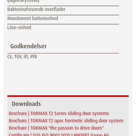
(røgbeskyttelse)
Bakterieafvisende overflader
Monitoreret batterienhed
Låse-enhed
Godkendelser
CE, TÜV, ift, PfB
Downloads
Brochure | TORMAX T2 Series sliding door systems
Brochure | TORMAX T2 opac hermetic sliding door system
Brochure | TORMAX "the passion to drive doors"
Certificate | SQS ISO 9001:2015 LANDERT Group AG