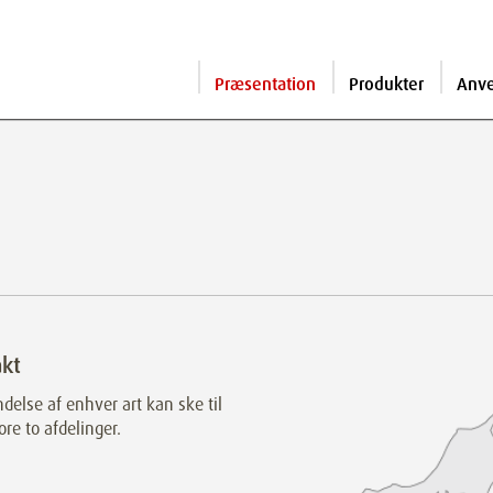
Præsentation
Produkter
Anv
kt
else af enhver art kan ske til
ore to afdelinger.