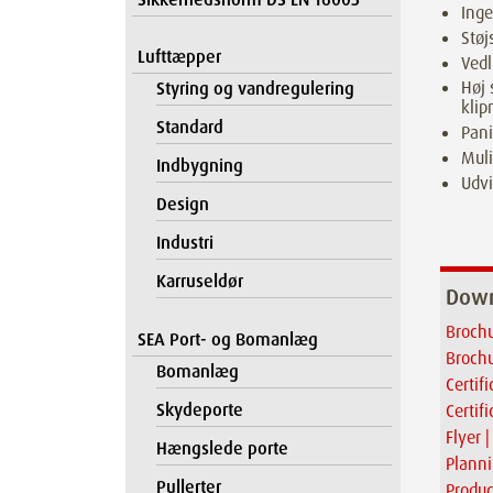
Inge
Støj
Lufttæpper
Vedl
Høj 
Styring og vandregulering
klip
Standard
Pani
Muli
Indbygning
Udvi
Design
Industri
Karruseldør
Down
Brochu
SEA Port- og Bomanlæg
Brochu
Bomanlæg
Certif
Skydeporte
Certif
Flyer 
Hængslede porte
Plann
Pullerter
Produc