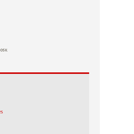
osv.
es