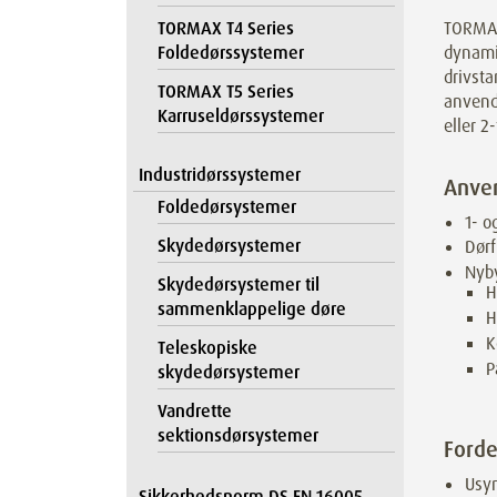
TORMAX 
TORMAX T4 Series
dynamis
Foldedørssystemer
drivsta
TORMAX T5 Series
anvend
Karruseldørssystemer
eller 2
Industridørssystemer
Anve
Foldedørsystemer
1- o
Skydedørsystemer
Dørf
Nyby
Skydedørsystemer til
H
sammenklappelige døre
H
K
Teleskopiske
P
skydedørsystemer
Vandrette
sektionsdørsystemer
Forde
Usyn
Sikkerhedsnorm DS EN 16005