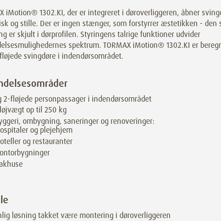
iMotion® 1302.KI, der er integreret i døroverliggeren, åbner sving
k og stille. Der er ingen stænger, som forstyrrer æstetikken - den 
ng er skjult i dørprofilen. Styringens talrige funktioner udvider
elsesmulighedernes spektrum. TORMAX iMotion® 1302.KI er beregne
-fløjede svingdøre i indendørsområdet.
ndelsesområder
g 2-fløjede personpassager i indendørsområdet
løjvægt op til
250
kg
ggeri, ombygning, saneringer og renoveringer:
ospitaler og plejehjem
oteller og restauranter
ontorbygninger
akhuse
le
lig løsning takket være montering i døroverliggeren