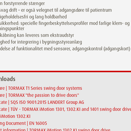
n forstyrrende stænger
svag drift – er også velegnet til adgangsdøre til patientrum
igeholdelsesfri og lang holdbarhed
sikkerhed: specielle fingerbeskyttelsesprofiler mod farlige klem- og
ningspunkter
kåbning kan leveres som ekstraudstyr
ghed for integrering i bygningsstyreanlæg
delse af funktionalitet med sensorer, adgangskontrol (adgangskort) 
loads
re | TORMAX T1 Series swing door systems
re | TORMAX "the passion to drive doors"
icate | SQS ISO 9001:2015 LANDERT Group AG
icate | TÜV - TORMAX iMotion 1301, 1302.KI and 1401 swing door driv
| iMotion 1302.KI
ing Document | EN 16005
t information | TORMAX iMotion 1302.KI swing door drive