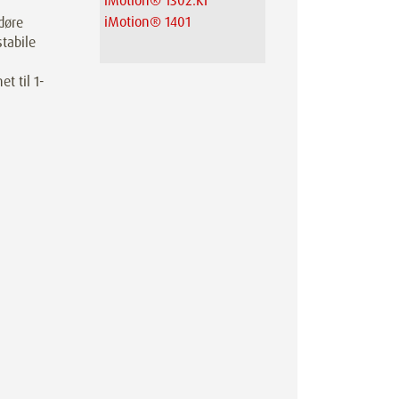
iMotion® 1302.KI
iMotion® 1401
døre
stabile
t til 1-