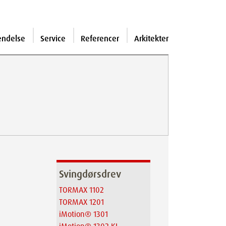
endelse
Service
Referencer
Arkitekter
Svingdørsdrev
TORMAX 1102
TORMAX 1201
iMotion® 1301