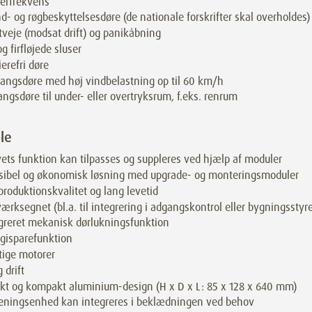
erfrekvens
d- og røgbeskyttelsesdøre (de nationale forskrifter skal overholdes)
tveje (modsat drift) og panikåbning
og firfløjede sluser
ierefri døre
angsdøre med høj vindbelastning op til 60 km/h
ngsdøre til under- eller overtryksrum, f.eks. renrum
le
ets funktion kan tilpasses og suppleres ved hjælp af moduler
sibel og økonomisk løsning med upgrade- og monteringsmoduler
produktionskvalitet og lang levetid
ærksegnet (bl.a. til integrering i adgangskontrol eller bygningssty
greret mekanisk dørlukningsfunktion
gisparefunktion
tige motorer
g drift
kt og kompakt aluminium-design (H x D x L: 85 x 128 x 640 mm)
eningsenhed kan integreres i beklædningen ved behov