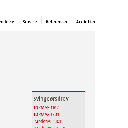
endelse
Service
Referencer
Arkitekter
Svingdørsdrev
TORMAX 1102
TORMAX 1201
iMotion® 1301