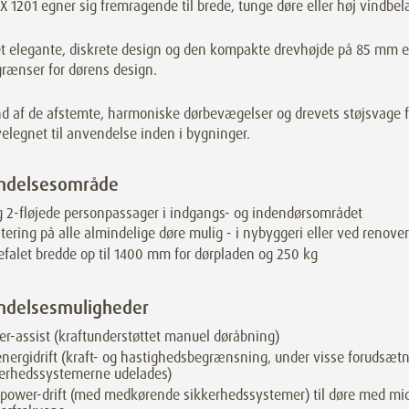
1201 egner sig fremragende til brede, tunge døre eller høj vindbel
t elegante, diskrete design og den kompakte drevhøjde på 85 mm e
grænser for dørens design.
nd af de afstemte, harmoniske dørbevægelser og drevets støjsvage 
velegnet til anvendelse inden i bygninger.
ndelsesområde
g 2-fløjede personpassager i indgangs- og indendørsområdet
ering på alle almindelige døre mulig - i nybyggeri eller ved renove
falet bredde op til 1400 mm for dørpladen og 250 kg
ndelsesmuligheder
r-assist (kraftunderstøttet manuel døråbning)
nergidrift (kraft- og hastighedsbegrænsning, under visse forudsæt
kerhedssystemerne udelades)
-power-drift (med medkørende sikkerhedssystemer) til døre med midd