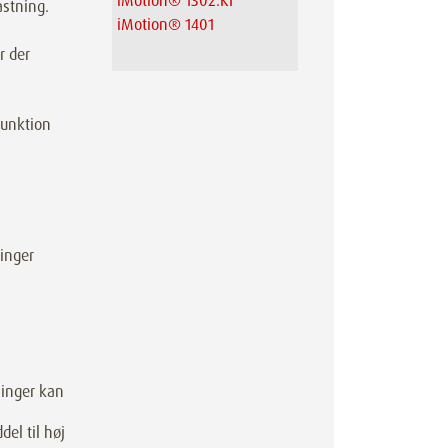
iMotion® 1302.KI
astning.
iMotion® 1401
r der
funktion
ringer
ninger kan
el til høj