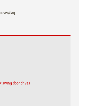
lusser/dag,
301swing door drives