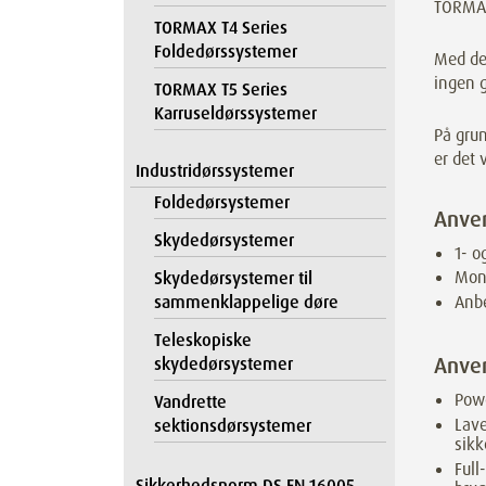
TORMAX 
TORMAX T4 Series
Foldedørssystemer
Med de
ingen 
TORMAX T5 Series
Karruseldørssystemer
På gru
er det 
Industridørssystemer
Foldedørsystemer
Anve
Skydedørsystemer
1- o
Mont
Skydedørsystemer til
sammenklappelige døre
Anbe
Teleskopiske
Anve
skydedørsystemer
Powe
Vandrette
Lave
sektionsdørsystemer
sik
Full
Sikkerhedsnorm DS EN 16005