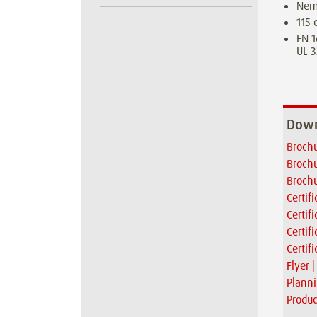
Nem
115 
EN 1
UL 3
Down
Brochu
Brochu
Brochu
Certif
Certif
Certif
Certif
Flyer 
Plann
Produc