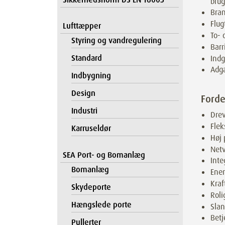
brug
Bran
Flug
Lufttæpper
To- 
Styring og vandregulering
Barr
Standard
Indg
Adga
Indbygning
Design
Forde
Industri
Drev
Flek
Karruseldør
Høj 
Netv
SEA Port- og Bomanlæg
Inte
Bomanlæg
Ener
Kraf
Skydeporte
Roli
Hængslede porte
Slan
Betj
Pullerter