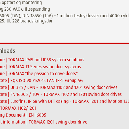
 opstart og montering
og 230 VAC driftsspænding
6005 (TüV), DIN 18650 (TüV) – 1 million testcyklusser med 4000 cyk
25, UL 228 brandsikringsdør
loads
re | TORMAX IP65 and IP68 system solutions
re | TORMAX T1 Series swing door systems
re | TORMAX "the passion to drive doors"
icate | SQS ISO 9001:2015 LANDERT Group AG
icate | UL 325 / CAN - TORMAX 1102 and 1201 swing door drives
icate | EN 16005 / TÜV - TORMAX 1102 and 1201 swing door drives
icate | Eurofins, IP 68 with DFT casing - TORMAX 1201 and iMotion 1
| TORMAX 1102/1201
ing Document | EN 16005
t information | TORMAX 1201 swing door drive