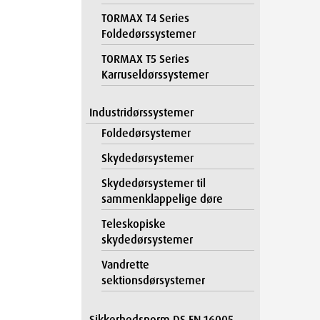
TORMAX T4 Series
Foldedørssystemer
TORMAX T5 Series
Karruseldørssystemer
Industridørssystemer
Foldedørsystemer
Skydedørsystemer
Skydedørsystemer til
sammenklappelige døre
Teleskopiske
skydedørsystemer
Vandrette
sektionsdørsystemer
Sikkerhedsnorm DS EN 16005