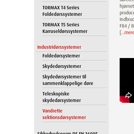
hjørnet
TORMAX T4 Series
produce
Foldedørssystemer
Indbrud
TORMAX T5 Series
FB4 / B
Karruseldørssystemer
[
…mer
Industridørssystemer
Foldedørsystemer
Skydedørsystemer
Skydedørsystemer til
sammenklappelige døre
Teleskopiske
skydedørsystemer
Vandrette
sektionsdørsystemer
Sikkerhedsnorm DS EN 16005