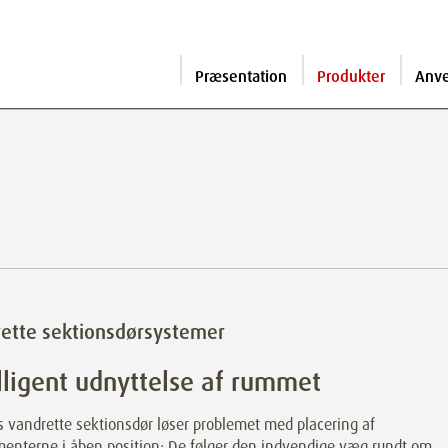
Præsentation
Produkter
Anv
ette sektionsdørsystemer
lligent udnyttelse af rummet
 vandrette sektionsdør løser problemet med placering af
menterne i åben position: De følger den indvendige væg rundt om