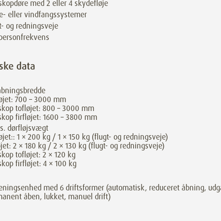
skopdøre med 2 eller 4 skydefløje
e- eller vindfangssystemer
t- og redningsveje
personfrekvens
ske data
åbningsbredde
øjet: 700 – 3000 mm
skop tofløjet: 800 – 3000 mm
skop firfløjet: 1600 – 3800 mm
. dørfløjsvægt
øjet:: 1 × 200 kg / 1 × 150 kg (flugt- og redningsveje)
øjet: 2 × 180 kg / 2 × 130 kg (flugt- og redningsveje)
skop tofløjet: 2 × 120 kg
skop firfløjet: 4 × 100 kg
eningsenhed med 6 driftsformer (automatisk, reduceret åbning, udg
anent åben, lukket, manuel drift)