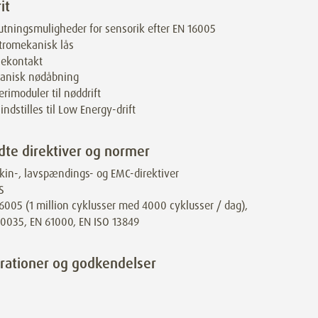
it
lutningsmuligheder for sensorik efter EN 16005
tromekanisk lås
lekontakt
anisk nødåbning
erimoduler til nøddrift
indstilles til Low Energy-drift
dte direktiver og normer
in-, lavspændings- og EMC-direktiver
S
6005 (1 million cyklusser med 4000 cyklusser / dag),
0035, EN 61000, EN ISO 13849
rationer og godkendelser