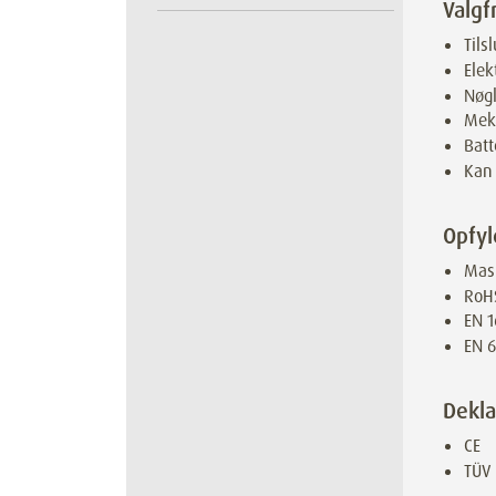
Valgfr
Tils
Elek
Nøg
Mek
Batt
Kan 
Opfyl
Mask
RoH
EN 1
EN 6
Dekla
CE
TÜV