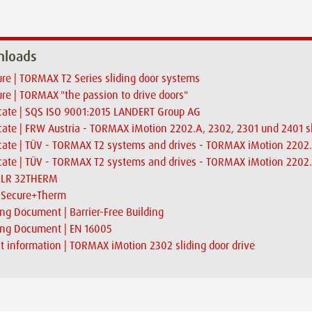
loads
re | TORMAX T2 Series sliding door systems
re | TORMAX "the passion to drive doors"
icate | SQS ISO 9001:2015 LANDERT Group AG
icate | FRW Austria - TORMAX iMotion 2202.A, 2302, 2301 und 2401 sl
icate | TÜV - TORMAX T2 systems and drives - TORMAX iMotion 2202
icate | TÜV - TORMAX T2 systems and drives - TORMAX iMotion 2202.
| LR 32THERM
| Secure+Therm
ng Document | Barrier-Free Building
ing Document | EN 16005
t information | TORMAX iMotion 2302 sliding door drive