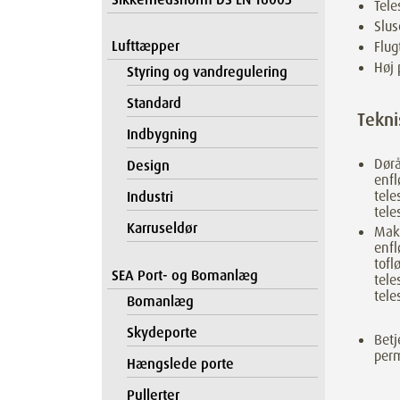
Tele
Slus
Lufttæpper
Flug
Høj 
Styring og vandregulering
Standard
Tekni
Indbygning
Dør
Design
enfl
tele
Industri
tele
Karruseldør
Maks
enfl
tofl
SEA Port- og Bomanlæg
tele
tele
Bomanlæg
Skydeporte
Betj
perm
Hængslede porte
Pullerter