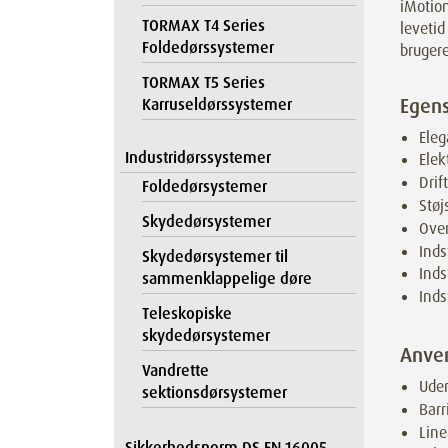
iMotion
TORMAX T4 Series
levetid
Foldedørssystemer
brugere
TORMAX T5 Series
Egen
Karruseldørssystemer
Ele
Industridørssystemer
Ele
Drif
Foldedørsystemer
Støj
Skydedørsystemer
Over
Inds
Skydedørsystemer til
Inds
sammenklappelige døre
Inds
Teleskopiske
skydedørsystemer
Anve
Vandrette
Uden
sektionsdørsystemer
Barr
Line
Sikkerhedsnorm DS EN 16005