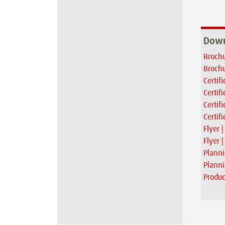
Down
Brochu
Brochu
Certif
Certif
Certif
Certif
Flyer 
Flyer 
Planni
Plann
Produc