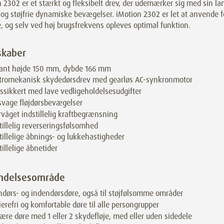
 2302 er et stærkt og fleksibelt drev, der udemærker sig med sin la
 og støjfrie dynamiske bevægelser. iMotion 2302 er let at anvende fo
, og selv ved høj brugsfrekvens opleves optimal funktion.
skaber
gant højde 150 mm, dybde 166 mm
ktromekanisk skydedørsdrev med gearløs AC-synkronmotor
tssikkert med lave vedligeholdelsesudgifter
svage fløjdørsbevægelser
våget indstillelig kraftbegrænsning
tillelig reverseringsfølsomhed
tillelige åbnings- og lukkehastigheder
tillelige åbnetider
ndelsesområde
dørs- og indendørsdøre, også til støjfølsomme områder
ierefri og komfortable døre til alle persongrupper
ære døre med 1 eller 2 skydefløje, med eller uden sidedele